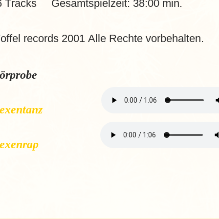
6 Tracks Gesamtspielzeit: 38:00 min.
ffel records 2001 Alle Rechte vorbehalten.
örprobe
Hexentanz
Hexenrap