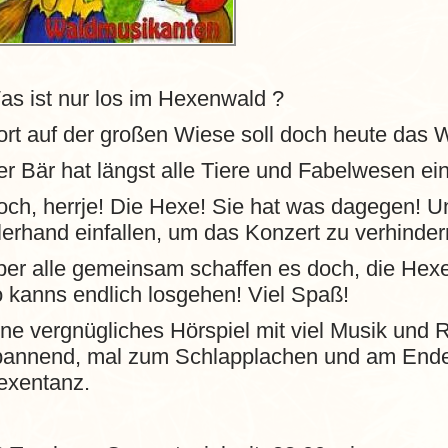
as ist nur los im Hexenwald ?
ort auf der großen Wiese soll doch heute das 
r Bär hat längst alle Tiere und Fabelwesen e
ch, herrje! Die Hexe! Sie hat was dagegen! Un
lerhand einfallen, um das Konzert zu verhinde
ber alle gemeinsam schaffen es doch, die He
 kanns endlich losgehen! Viel Spaß!
ne vergnügliches Hörspiel mit viel Musik und
pannend, mal zum Schlapplachen und am Ende 
exentanz.